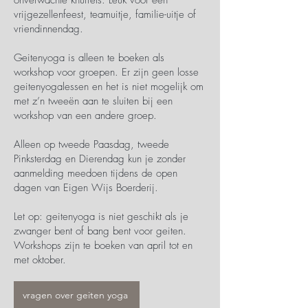
onverwachte knuffels. Leuk voor een
vrijgezellenfeest, teamuitje, familie-uitje of
vriendinnendag.
Geitenyoga is alleen te boeken als
workshop voor groepen. Er zijn geen losse
geitenyogalessen en het is niet mogelijk om
met z’n tweeën aan te sluiten bij een
workshop van een andere groep.
Alleen op tweede Paasdag, tweede
Pinksterdag en Dierendag kun je zonder
aanmelding meedoen tijdens de open
dagen van Eigen Wijs Boerderij.
Let op: geitenyoga is niet geschikt als je
zwanger bent of bang bent voor geiten.
Workshops zijn te boeken van april tot en
met oktober.
vragen over geiten yoga