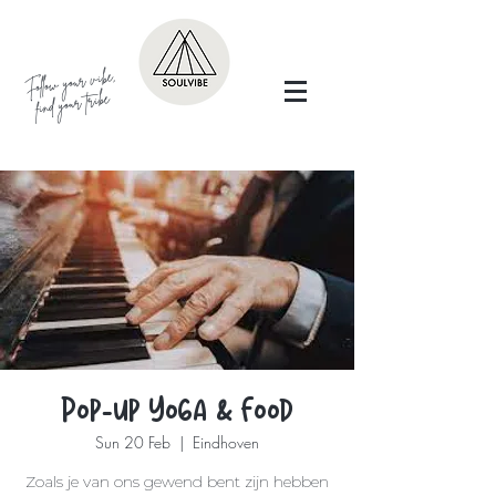
Follow your vibe,
find your tribe
Pop-up Yoga & Food
Sun 20 Feb
  |  
Eindhoven
Zoals je van ons gewend bent zijn hebben