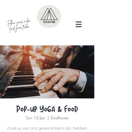
Follow your vibe,
find your tribe
Pop-up Yoga & Food
Sun 16 Jan
  |  
Eindhoven
Zoals je van ons gewend bent zijn hebben